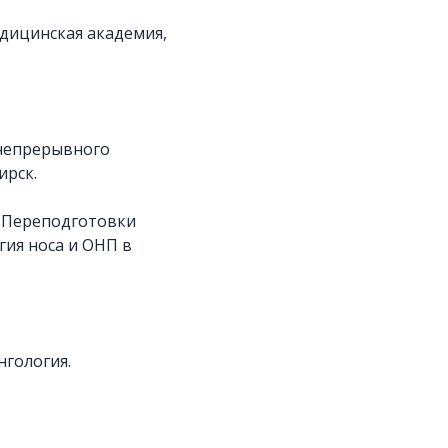
едицинская академия,
 непрерывного
ирск.
р Переподготовки
гия носа и ОНП в
ингология.