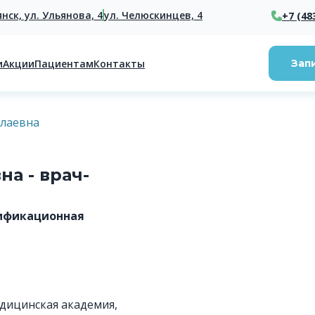
янск, ул. Ульянова, 4
ул. Челюскинцев, 4
+7 (48
и
Акции
Пациентам
Контакты
Зап
олаевна
а - врач-
лификационная
едицинская академия,