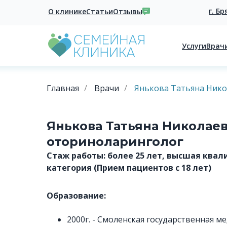
г. Бр
О клинике
Статьи
Отзывы
Услуги
Врач
Главная
/
Врачи
/
Янькова Татьяна Ник
Янькова Татьяна Николаевн
оториноларинголог
Стаж работы: более 25 лет, высшая ква
категория (Прием пациентов с 18 лет)
Образование:
2000г. - Смоленская государственная м