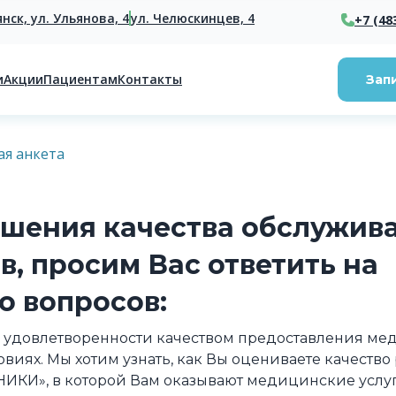
янск, ул. Ульянова, 4
ул. Челюскинцев, 4
+7 (48
и
Акции
Пациентам
Контакты
Зап
ая анкета
шения качества обслужив
в, просим Вас ответить на
о вопросов:
у удовлетворенности качеством предоставления мед
виях. Мы хотим узнать, как Вы оцениваете качество
И», в которой Вам оказывают медицинские услуг