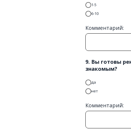
1-5
6-10
Комментарий:
9. Вы готовы р
знакомым?
да
нет
Комментарий: