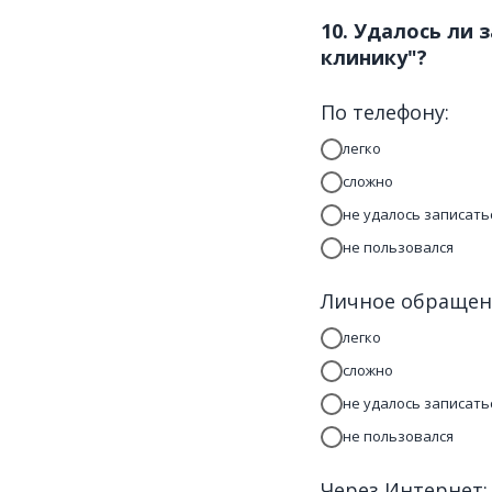
10. Удалось ли
клинику"?
По телефону:
легко
сложно
не удалось записать
не пользовался
Личное обращени
легко
сложно
не удалось записать
не пользовался
Через Интернет: