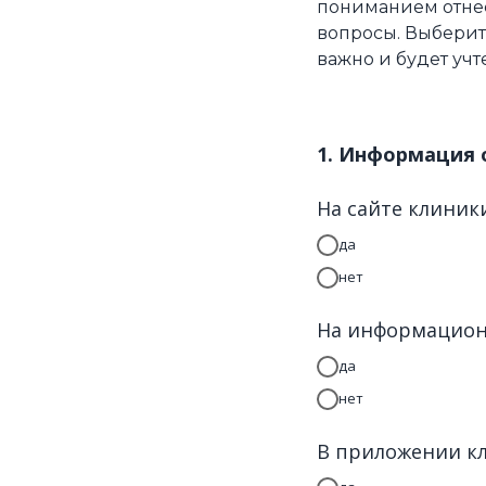
пониманием отнес
вопросы. Выберит
важно и будет учт
1. Информация 
На сайте клиник
да
нет
На информацион
да
нет
В приложении к