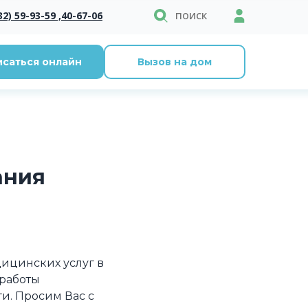
поиск
32) 59-93-59 ,
40-67-06
исаться онлайн
Вызов на дом
ания
ицинских услуг в
 работы
и. Просим Вас с