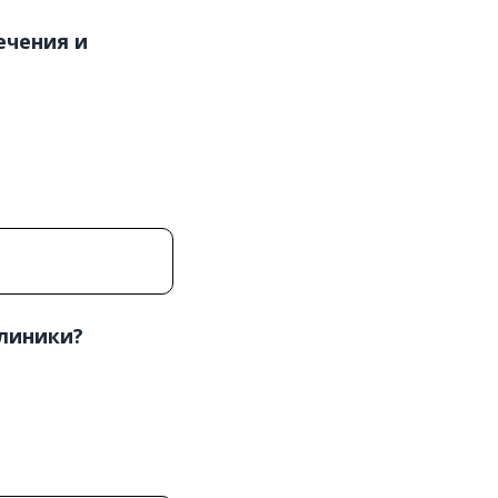
ечения и
линики?