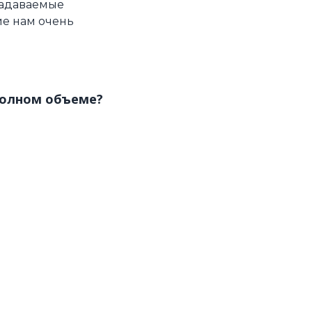
задаваемые
ие нам очень
полном объеме?