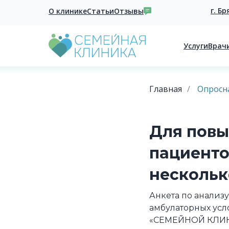
г. Бр
О клинике
Статьи
Отзывы
Услуги
Врач
Главная
/
Опросн
Для повы
пациенто
нескольк
Анкета по анализ
амбулаторных усло
«СЕМЕЙНОЙ КЛИНИК