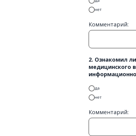
да
нет
Комментарий:
2. Ознакомил л
медицинского в
информационног
да
нет
Комментарий: