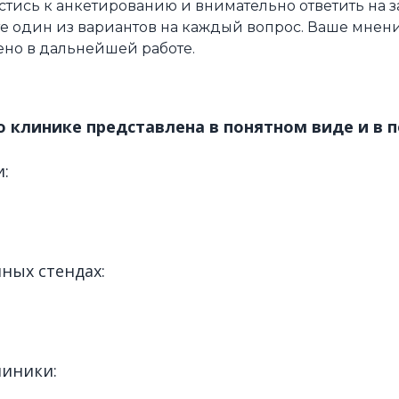
тись к анкетированию и внимательно ответить на 
е один из вариантов на каждый вопрос. Ваше мнен
ено в дальнейшей работе.
о клинике представлена в понятном виде и в 
и:
ных стендах:
линики: