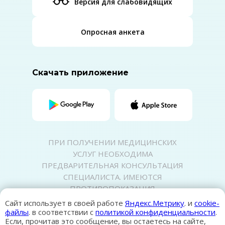
Версия для слабовидящих
Опросная анкета
Скачать приложение
ПРИ ПОЛУЧЕНИИ МЕДИЦИНСКИХ
УСЛУГ НЕОБХОДИМА
ПРЕДВАРИТЕЛЬНАЯ КОНСУЛЬТАЦИЯ
СПЕЦИАЛИСТА. ИМЕЮТСЯ
ПРОТИВОПОКАЗАНИЯ
Политика конфиденциальности
Сайт использует в своей работе
Яндекс.Метрику
. и
cookie-
Карта сайта
файлы
. в соответствии с
политикой конфиденциальности
.
Если, прочитав это сообщение, вы остаетесь на сайте,