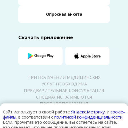
Опросная анкета
Скачать приложение
ПРИ ПОЛУЧЕНИИ МЕДИЦИНСКИХ
УСЛУГ НЕОБХОДИМА
ПРЕДВАРИТЕЛЬНАЯ КОНСУЛЬТАЦИЯ
СПЕЦИАЛИСТА. ИМЕЮТСЯ
ПРОТИВОПОКАЗАНИЯ
Политика конфиденциальности
Сайт использует в своей работе
Яндекс.Метрику
. и
cookie-
Карта сайта
файлы
. в соответствии с
политикой конфиденциальности
.
Если, прочитав это сообщение, вы остаетесь на сайте,
это означает, что вы не против использования этих
© 2026 Клиника «Семейный доктор»,