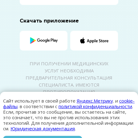
Скачать приложение
ПРИ ПОЛУЧЕНИИ МЕДИЦИНСКИХ
УСЛУГ НЕОБХОДИМА
ПРЕДВАРИТЕЛЬНАЯ КОНСУЛЬТАЦИЯ
СПЕЦИАЛИСТА. ИМЕЮТСЯ
ПРОТИВОПОКАЗАНИЯ
Политика конфиденциальности
Сайт использует в своей работе
Яндекс.Метрику
. и
cookie-
Карта сайта
файлы
. в соответствии с
политикой конфиденциальности
.
Если, прочитав это сообщение, вы остаетесь на сайте,
это означает, что вы не против использования этих
© 2026 Клиника «Семейный доктор»,
технологий. Для получения дополнительной информации
все права защищены
см.
Юридическая документация
.