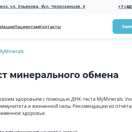
янск, ул. Ульянова, 4
ул. Челюскинцев, 4
+7 (48
и
Акции
Пациентам
Контакты
Зап
MyMinerals
ст минерального обмена
своим здоровьем с помощью ДНК-теста MyMinerals. Узн
ммунитета и жизненной силы. Рекомендации из отчёта
ременное здоровье.