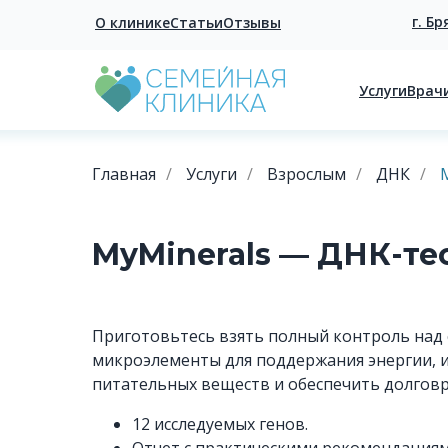
г. Бр
О клинике
Статьи
Отзывы
Услуги
Врач
Главная
/
Услуги
/
Взрослым
/
ДНК
/
MyMinerals — ДНК-те
Приготовьтесь взять полный контроль над 
микроэлементы для поддержания энергии, и
питательных веществ и обеспечить долгов
12 исследуемых генов.