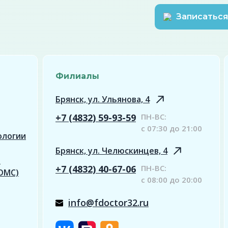
Записаться
Филиалы
Брянск, ул. Ульянова, 4
+7 (4832) 59-93-59
ПН-ВС:
с 07:30 до 21:00
ологии
Брянск, ул. Челюскинцев, 4
р
+7 (4832) 40-67-06
ПН-ВС:
ОМС)
с 08:00 до 20:00
info@fdoctor32.ru