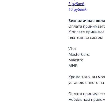
5 рублей
,
10 рублей.
Безналичная опла
Оплата принимаетс
К оплате принимае
платежных систем:
Visa,
MasterCard,
Maestro,
МИР.
Кроме того, вы мо
установленного на
Оплата принимаетс
мобильном прило