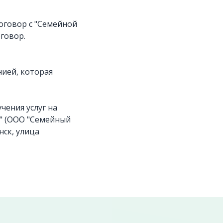
оговор с "Семейной
говор.
ией, которая
чения услуг на
а" (ООО "Семейный
нск, улица