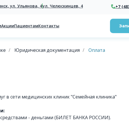
янск, ул. Ульянова, 4
ул. Челюскинцев, 4
+7 (48
и
Акции
Пациентам
Контакты
Зап
ике
/
Юридическая документация
/
Оплата
уг в сети медицинских клиник "Семейная клиника"
и:
средствами - деньгами (БИЛЕТ БАНКА РОССИИ).