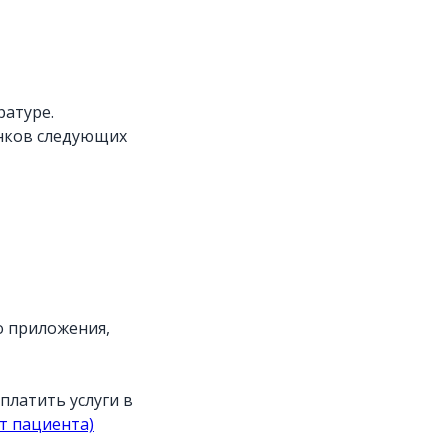
ратуре.
анков следующих
о приложения,
платить услуги в
т пациента)